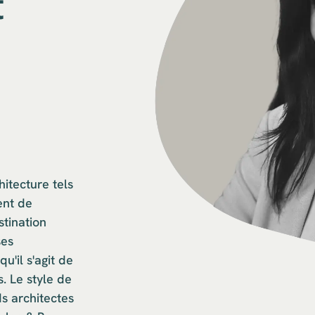
t
hitecture tels
ent de
stination
ses
u'il s'agit de
. Le style de
s architectes