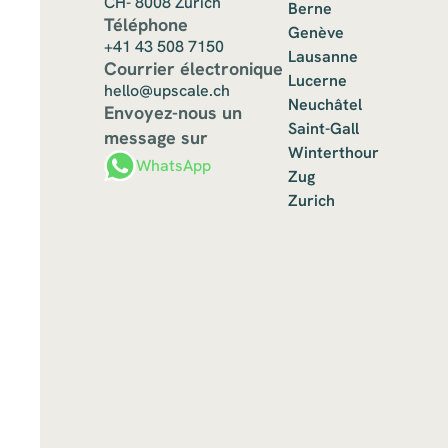
CH- 8008 Zurich
Berne
Téléphone
Genève
+41 43 508 7150
Lausanne
Courrier électronique
Lucerne
hello@upscale.ch
Neuchâtel
Envoyez-nous un
Saint-Gall
message sur
Winterthour
WhatsApp
Zug
Zurich