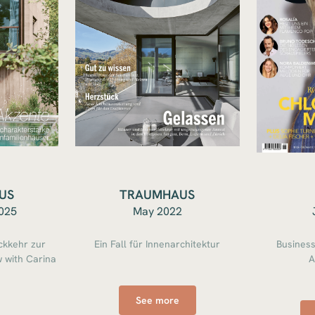
US
TRAUMHAUS
025
May 2022
ückkehr zur
Ein Fall für Innenarchitektur
Busines
w with Carina
A
See more