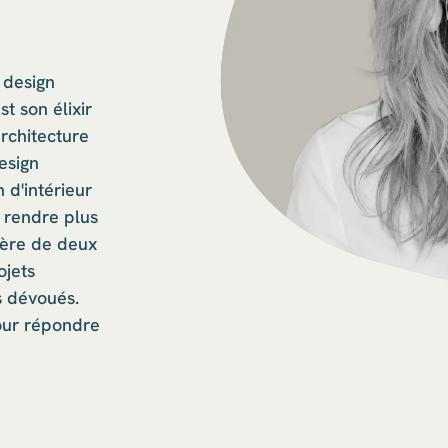
 design
st son élixir
rchitecture
esign
 d'intérieur
s rendre plus
mère de deux
ojets
s dévoués.
pour répondre