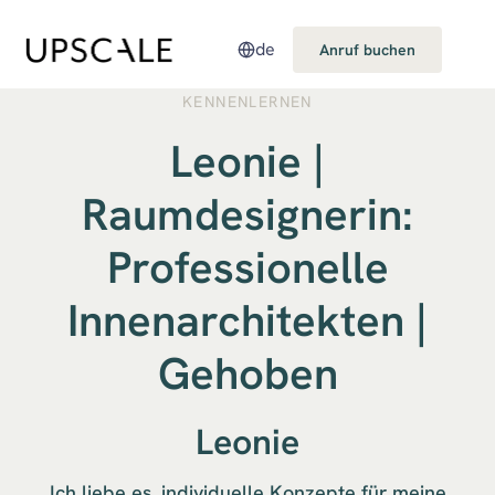
de
Anruf buchen
KENNENLERNEN
Leonie |
Raumdesignerin:
Professionelle
Innenarchitekten |
Gehoben
Leonie
Ich liebe es, individuelle Konzepte für meine