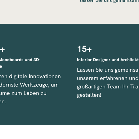
lassen Sie uns gemeinsam
+
15
+
 Moodboards und 3D-
Interior Designer und Architek
e
Lassen Sie uns gemeinsa
zen digitale Innovationen
unserem erfahrenen und
dernste Werkzeuge, um
großartigen Team Ihr T
äume zum Leben zu
gestalten!
en.