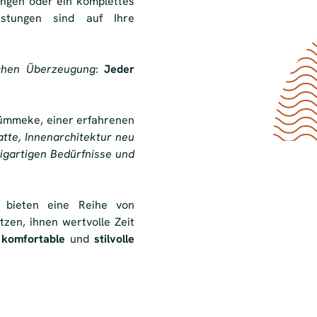
ungen oder ein komplettes
istungen sind auf Ihre
achen Überzeugung
:
Jeder
ümmeke, einer erfahrenen
atte, Innenarchitektur neu
zigartigen Bedürfnisse und
 bieten eine Reihe von
zen, ihnen wertvolle Zeit
, komfortable
und
stilvolle
Carina Kümmeke